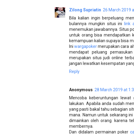
Zilong Supriatin
26 March 2019 a
Bila kalian ingin berpeluang me
bulannya mungkin situs ini
link
menemukan jawabannya. Situs pok
untuk orang bisa mendapatkan k
kemampuan kalian supaya bisa me
Ini
wargapoker
merupakan cara alt
mendapat peluang pemasukan
merupakan situs judi online terb
jangan lewatkan kesempatan yang f
Reply
Anonymous
28 March 2019 at 1:
Mencoba keberuntungan lewat 
lakukan. Apabila anda sudah m
yang pasti bakal tahu sebagian si
mana. Namun untuk sekarang ini
dimainkan oleh orang. karena t
membernya.
Dan didalam permainan poker
c