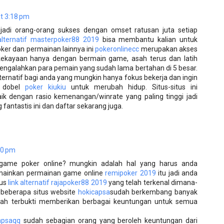
t 3:18 pm
njadi orang-orang sukses dengan omset ratusan juta setiap
 alternatif masterpoker88 2019
bisa membantu kalian untuk
er dan permainan lainnya ini
pokeronlinecc
merupakan akses
ekayaan hanya dengan bermain game, asah terus dan latih
ngalahkan para pemain yang sudah lama bertahan di 5 besar.
ernatif bagi anda yang mungkin hanya fokus bekerja dan ingin
 dobel
poker kiukiu
untuk merubah hidup. Situs-situs ini
aik dengan rasio kemenangan/winrate yang paling tinggi jadi
antastis ini dan daftar sekarang juga.
30 pm
game poker online? mungkin adalah hal yang harus anda
emainkan permainan game online
remipoker 2019
itu jadi anda
tus
link alternatif rajapoker88 2019
yang telah terkenal dimana-
 beberapa situs website
hokicapsa
sudah berkembang banyak
elah terbukti memberikan berbagai keuntungan untuk semua
apsaqq
sudah sebagian orang yang beroleh keuntungan dari