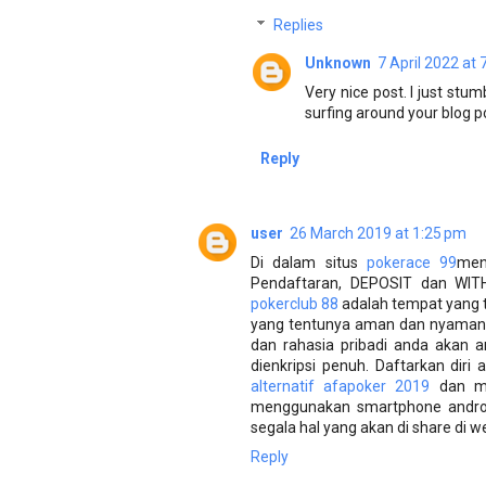
Replies
Unknown
7 April 2022 at
Very nice post. I just stu
surfing around your blog p
Reply
user
26 March 2019 at 1:25 pm
Di dalam situs
pokerace 99
men
Pendaftaran, DEPOSIT dan WIT
pokerclub 88
adalah tempat yang te
yang tentunya aman dan nyaman.
dan rahasia pribadi anda akan a
dienkripsi penuh. Daftarkan dir
alternatif afapoker 2019
dan ma
menggunakan smartphone androi
segala hal yang akan di share di
Reply