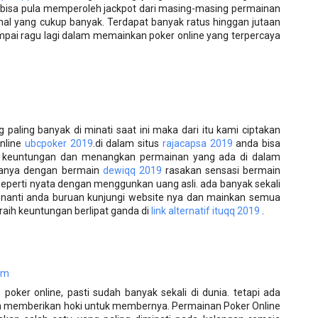
 bisa pula memperoleh jackpot dari masing-masing permainan
l yang cukup banyak. Terdapat banyak ratus hinggan jutaan
ampai ragu lagi dalam memainkan poker online yang terpercaya
aling banyak di minati saat ini maka dari itu kami ciptakan
nline
ubcpoker 2019
.di dalam situs
rajacapsa 2019
anda bisa
h keuntungan dan menangkan permainan yang ada di dalam
hanya dengan bermain
dewiqq 2019
rasakan sensasi bermain
 seperti nyata dengan menggunkan uang asli. ada banyak sekali
anti anda buruan kunjungi website nya dan mainkan semua
raih keuntungan berlipat ganda di
link alternatif ituqq 2019
.
pm
 poker online, pasti sudah banyak sekali di dunia. tetapi ada
n memberikan hoki untuk membernya. Permainan Poker Online