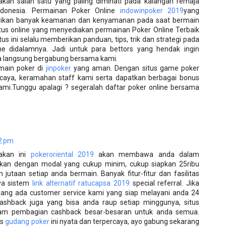
kan salah satu yang paling diminati pada kalangan remaja
donesia. Permainan Poker Online
indowinpoker 2019
yang
erikan banyak keamanan dan kenyamanan pada saat bermain
itus online yang menyediakan permainan Poker Online Terbaik
itus ini selalu memberikan panduan, tips, trik dan strategi pada
ne didalamnya. Jadi untuk para bettors yang hendak ingin
a langsung bergabung bersama kami.
main poker di
jinpoker
yang aman. Dengan situs game poker
ercaya, keramahan staff kami serta dapatkan berbagai bonus
i.Tunggu apalagi ? segeralah daftar poker online bersama
2 pm
iakan ini
pokeroriental 2019
akan membawa anda dalam
kan dengan modal yang cukup minim, cukup siapkan 25ribu
jutaan setiap anda bermain. Banyak fitur-fitur dan fasilitas
ya sistem
link alternatif ratucapsa 2019
special referral. Jika
nang ada customer service kami yang siap melayani anda 24
shback juga yang bisa anda raup setiap minggunya, situs
lam pembagian cashback besar-besaran untuk anda semua.
us
gudang poker
ini nyata dan terpercaya, ayo gabung sekarang