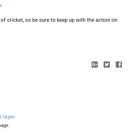
e
.
of cricket, so be sure to keep up with the action on
2:16 pm
page.