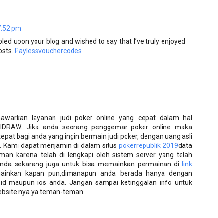
 7:52 pm
mbled upon your blog and wished to say that I’ve truly enjoyed
osts.
Paylessvouchercodes
awarkan layanan judi poker online yang cepat dalam hal
HDRAW. Jika anda seorang penggemar poker online maka
pat bagi anda yang ingin bermain judi poker, dengan uang asli
 Kami dapat menjamin di dalam situs
pokerrepublik 2019
data
man karena telah di lengkapi oleh sistem server yang telah
i anda sekarang juga untuk bisa memainkan permainan di
link
inkan kapan pun,dimanapun anda berada hanya dengan
d maupun ios anda. Jangan sampai ketinggalan info untuk
 website nya ya teman-teman