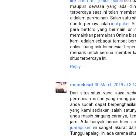
link alternatif jenius poker
merupa
maupun dewasa yang ada diin
terpercaya saat ini telah memb
didalam permainan. Salah satu s
dan terpercaya ialah
inul poker
. S
para bettors yang bermain onli
memainkan permainan Online bis
kami adalah sebagai tempat ber
online uang asli Indonesia Terp
menarik untuk semua member kam
situs terpercaya ini.
Reply
memehead
30 March 2019 at 3:1
Dari situs-situs yang saya sed
permainan online yang menggiur
anda sudah dapat berpenghasilan 
yang kami sediakan salah satun
anda masih bingung caranya, te
jam. Ada banyak bonus-bonus ca
juarapoker
ini sangat akurat da
Tunggu apalagi, ini ada karena sit