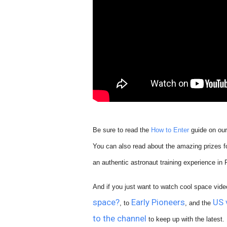
Be sure to read the
How to Enter
guide on our
You can also read about the amazing prizes fo
an authentic astronaut training experience in 
And if you just want to watch cool space vide
space?
Early Pioneers
US 
, to
, and the
to the channel
to keep up with the latest.