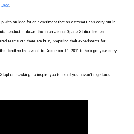
e Blog
.
p with an idea for an experiment that an astronaut can carry out in
s conduct it aboard the International Space Station live on
ed teams out there are busy preparing their experiments for
 the deadline by a week to December 14, 2011 to help get your entry
ephen Hawking, to inspire you to join if you haven’t registered