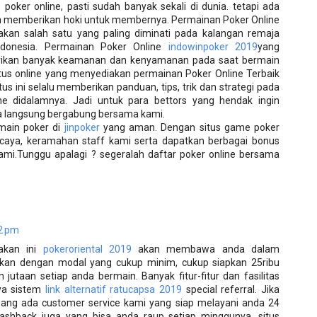
 poker online, pasti sudah banyak sekali di dunia. tetapi ada
n memberikan hoki untuk membernya. Permainan Poker Online
kan salah satu yang paling diminati pada kalangan remaja
donesia. Permainan Poker Online
indowinpoker 2019
yang
erikan banyak keamanan dan kenyamanan pada saat bermain
itus online yang menyediakan permainan Poker Online Terbaik
itus ini selalu memberikan panduan, tips, trik dan strategi pada
ne didalamnya. Jadi untuk para bettors yang hendak ingin
a langsung bergabung bersama kami.
main poker di
jinpoker
yang aman. Dengan situs game poker
ercaya, keramahan staff kami serta dapatkan berbagai bonus
i.Tunggu apalagi ? segeralah daftar poker online bersama
2 pm
iakan ini
pokeroriental 2019
akan membawa anda dalam
kan dengan modal yang cukup minim, cukup siapkan 25ribu
jutaan setiap anda bermain. Banyak fitur-fitur dan fasilitas
ya sistem
link alternatif ratucapsa 2019
special referral. Jika
nang ada customer service kami yang siap melayani anda 24
shback juga yang bisa anda raup setiap minggunya, situs