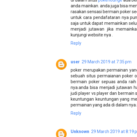
di dalam situs
pokerlounge
ada be
anda mainkan. anda juga bisa men
rasakan sensasi bermain poker sec
untuk cara pendafataran nya pun
saja untuk dapat memainkan selu
menjadi jutawan jika memainka
kunjungi website nya .
Reply
user
29 March 2019 at 7:35 pm
poker merupakan permainan yang p
sebuah situs permaianan poker o
bermain poker sepuas anda rai
nya.anda bisa menjadi jutawan 
judi player vs player dan bermain
keuntungan keuntungan yang men
permainan yang ada di dalam nya.
Reply
Unknown
29 March 2019 at 8:19 