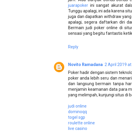
juarapoker
ini sangat akurat da
Tunggu apalagi, ini ada karena sit
juga dan dapatkan withdraw yang 
apalagi, segera daftarkan diri d
Bermain judi poker online di si
sensasi yang begitu fantastis ketik
Reply
Novito Ramadana
2 April 2019 a
Poker hadir dengan sistem teknol
poker anda lebih seru dan menar
dan langsung bermain tanpa haru
menjamin keamanan data para m
yang melimpah, kunjungi situs di b
judi online
dominoqq
togel sgp
roulette online
live casino