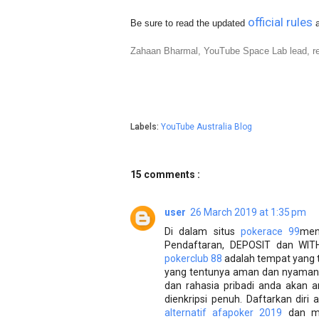
official rules
Be sure to read the updated
a
Zahaan Bharmal, YouTube Space Lab lead, re
Labels:
YouTube Australia Blog
15 comments :
user
26 March 2019 at 1:35 pm
Di dalam situs
pokerace 99
men
Pendaftaran, DEPOSIT dan WIT
pokerclub 88
adalah tempat yang te
yang tentunya aman dan nyaman.
dan rahasia pribadi anda akan a
dienkripsi penuh. Daftarkan dir
alternatif afapoker 2019
dan ma